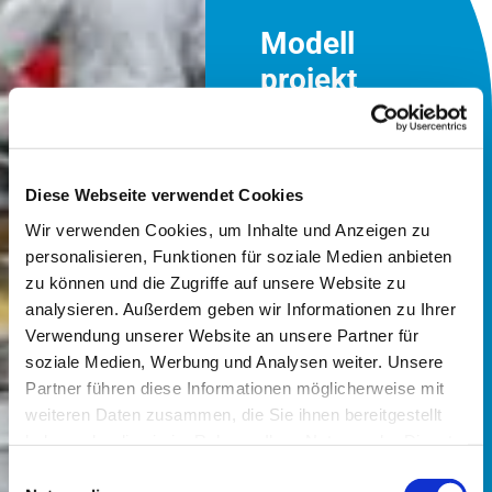
Modell
projekt
in
Lübec
k:
Diese Webseite verwendet Cookies
Gutes
Wir verwenden Cookies, um Inhalte und Anzeigen zu
Essen
personalisieren, Funktionen für soziale Medien anbieten
zu können und die Zugriffe auf unsere Website zu
macht
analysieren. Außerdem geben wir Informationen zu Ihrer
Schule
Verwendung unserer Website an unsere Partner für
soziale Medien, Werbung und Analysen weiter. Unsere
Weniger
Partner führen diese Informationen möglicherweise mit
Fleisch und
weiteren Daten zusammen, die Sie ihnen bereitgestellt
dafür mehr
haben oder die sie im Rahmen Ihrer Nutzung der Dienste
Bio-
gesammelt haben.
Einwilligungsauswahl