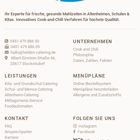
Ihr Experte für frische, gesunde Mahlzeiten in Altenheimen, Schulen &
Kitas. Innovatives Cook-and-Chill-Verfahren für höchste Qualität.
0451 479 886 30
UNTERNEHMEN

0451 479 886 39

Cook and Chill
hallo@helden-catering.de

Philosophie
Albert-Einstein-Straße 46,

Daten, Zahlen, Fakten
23617 Stockelsdorf
LEISTUNGEN
MENÜPLÄNE
Kita- und Grundschul-Catering
Online-Bestellsystem
Schul- und Mensa-Catering
Menüpläne herunterladen
Altenheim-Catering
Allergene und Zusatzstoffe
Mittagsmenü-Service
Foodautomaten
KONTAKT
FOLGEN SIE UNS
FAQ
Instagram

Ansprechparter
Facebook

Karriere