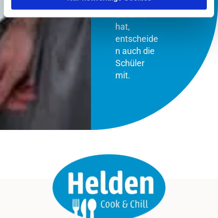
tatsächlich
Zukunft
hat,
entscheide
n auch die
Schüler
mit.