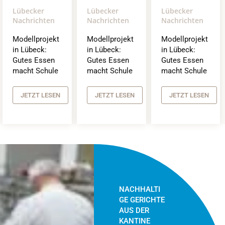
Lübecker
Lübecker
Lübecker
Nachrichten
Nachrichten
Nachrichten
Modellprojekt
Modellprojekt
Modellprojekt
in Lübeck:
in Lübeck:
in Lübeck:
Gutes Essen
Gutes Essen
Gutes Essen
macht Schule
macht Schule
macht Schule
JETZT LESEN
JETZT LESEN
JETZT LESEN
NACHHALTI
GE GERICHTE
AUS DER
KANTINE